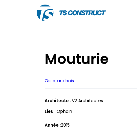
Skip
to
content
TS
Construct
Mouturie
Ossature bois
Architecte :
V2 Architectes
Lieu :
Ophain
Année
2015