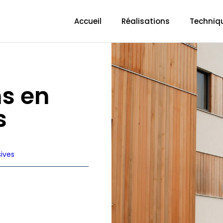
Accueil
Réalisations
Techniq
s en
s
ives